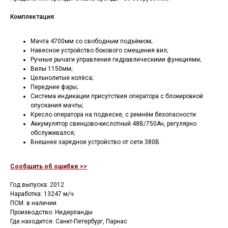
Комплектация
:
Мачта 4700мм со свободным подъёмом;
Навесное устройство бокового смещения вил;
Ручные рычаги управления гидравлическими функциями;
Вилы 1150мм;
Цельнолитые колёса;
Передние фары;
Система индикации присутствия оператора с блокировкой
опускания мачты;
Кресло оператора на подвеске, с ремнём безопасности.
Аккумулятор свинцово-кислотный 48В/750Ач, регулярно
обслуживался;
Внешнее зарядное устройство от сети 380В.
Сообщить об ошибке >>
Год выпуска: 2012
Наработка: 13247 м/ч
ПСМ: в наличии
Производство: Нидерланды
Где находится: Санкт-Петербург, Парнас