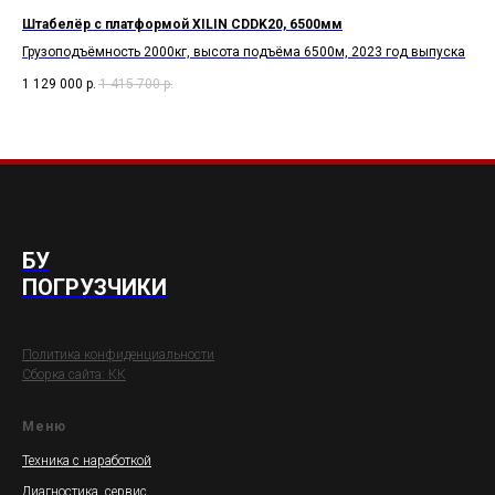
Штабелёр с платформой XILIN CDDK20, 6500мм
Ди
Грузоподъёмность 2000кг, высота подъёма 6500м, 2023 год выпуска
Гру
вы
1 129 000
р.
1 415 700
р.
500
БУ
ПОГРУЗЧИКИ
Политика конфиденциальности
Сборка сайта: КК
Меню
Техника с наработкой
Диагностика, сервис