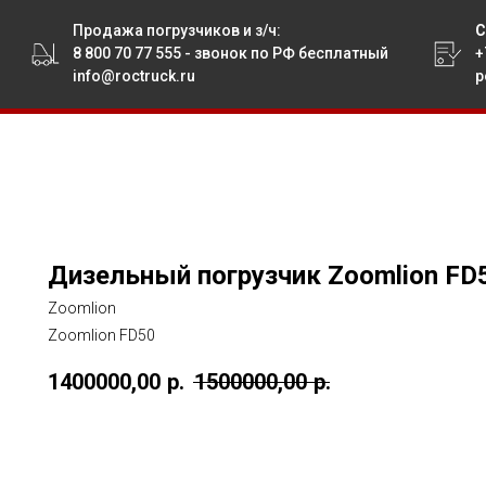
Продажа погрузчиков
и з/ч:
С
8 800 70 77 555
- звонок по РФ бесплатный
+
info@roctruck.ru
p
Дизельный погрузчик Zoomlion FD5
Zoomlion
Zoomlion FD50
1400000,00
р.
1500000,00
р.
ПОЛУЧИТЬ ПРЕДЛОЖЕНИЕ