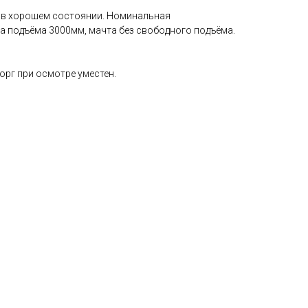
г, в хорошем состоянии. Номинальная
а подъёма 3000мм, мачта без свободного подъёма.
орг при осмотре уместен.