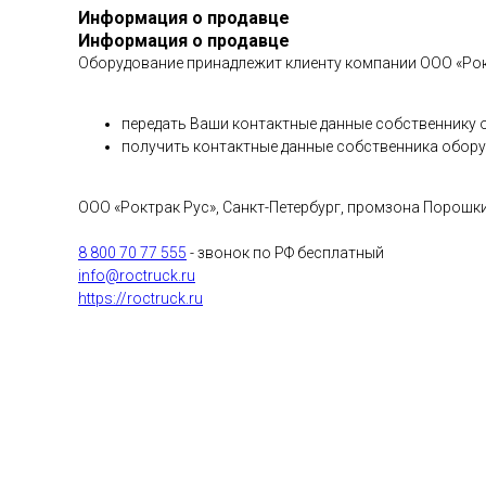
Информация о продавце
Информация о продавце
Оборудование принадлежит клиенту компании ООО «Рок
передать Ваши контактные данные собственнику 
получить контактные данные собственника обору
ООО «Роктрак Рус», Санкт-Петербург, промзона Порошк
8 800 70 77 555
- звонок по РФ бесплатный
info@roctruck.ru
https://roctruck.ru