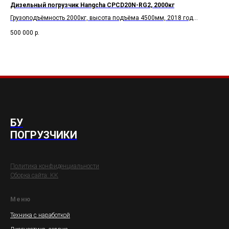
Дизельный погрузчик Hangcha CPCD20N-RG2, 2000кг
Эл
Грузоподъёмность 2000кг, высота подъёма 4500мм, 2018 год
Гру
выпуска
вы
500 000
р.
2 3
БУ
ПОГРУЗЧИКИ
Политика конфиденциальности
Сборка сайта: КК
Меню
Техника с наработкой