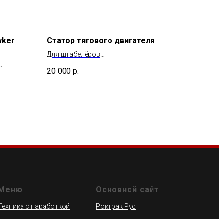
wker
Статор тягового двигателя
Для штабелёров
CAT/Mitsubishi/Rocla/468978
20 000
р.
SWac/TWac/SPac
Меню
Основной сайт
Техника с наработкой
Роктрак Рус