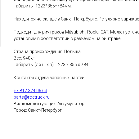
Габариты: 1223*355*784мм.
Находится на складе в Санкт-Петербурге. Регулярно заряжа
Подходит для ричтраков Mitsubishi, Rocla, CAT. Может уста
установим в соответствии с разъёмом на ричтраке.
Страна происхождения: Польша
Вес: 940кг
Габариты (д х ш х в): 1223 х 355 х 784
Контакты отдела запасных частей:
+7 812 324 06 63
parts@roctruck.ru
Вид комплектующих: Аккумулятор
Город: Санкт-Петербург