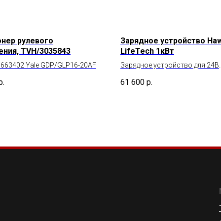
нер рулевого
Зарядное устройство Ha
ения, TVH/3035843
LifeTech 1кВт
9663402 Yale GDP/GLP16-20AF
Зарядное устройство для 24В
складской техники
р.
61 600
р.