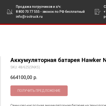
Продажа погрузчиков
и з/ч:
С
8 800 70 77 555
- звонок по РФ бесплатный
+
info@roctruck.ru
p
Аккумуляторная батарея Hawker N
SKU:
48/625(5NXS)
664100,00
р.
ПОЛУЧИТЬ ПРЕДЛОЖЕНИЕ
Свинцово-кислотная аккумуляторная батарея на технологии