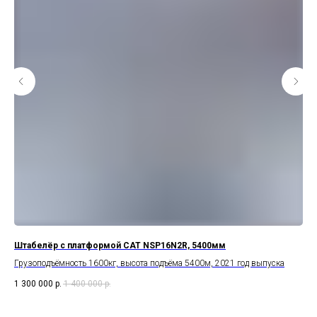
Штабелёр с платформой CAT NSP16N2R, 5400мм
Эл
а
Грузоподъёмность 1600кг, высота подъёма 5400м, 2021 год выпуска
Гру
1 300 000
р.
1 400 000
р.
1 6